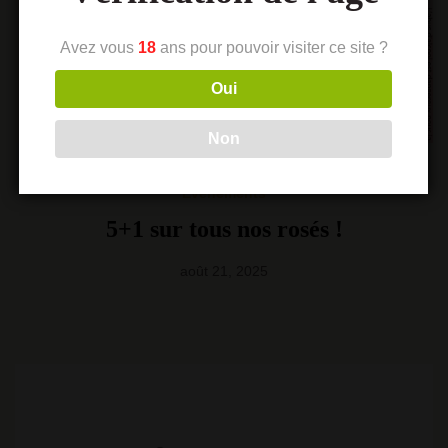
Avez vous
18
ans pour pouvoir visiter ce site ?
Oui
Non
Événements
5+1 sur tous nos rosés !
août 21, 2025