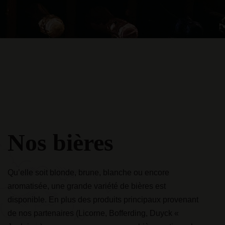
Nos bières
fs, cognacs, eaux de vies, rhums
Qu’elle soit blonde, brune, blanche ou encore
é des goûts
aromatisée, une grande variété de bières est
disponible. En plus des produits principaux provenant
gamme d'apéritifs
de nos partenaires (Licorne, Bofferding, Duyck «
eaux de vies