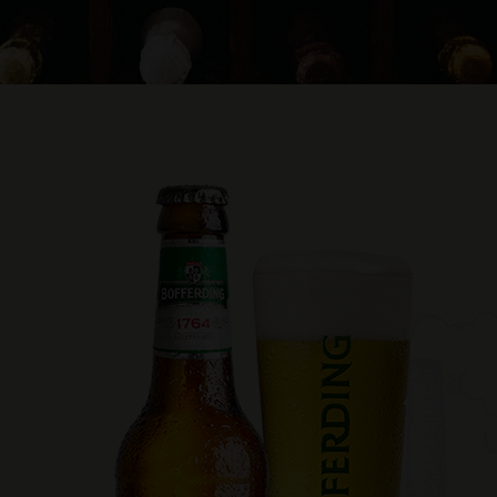
Apéritifs, digesti
Nos eaux
et whiskys
grande diversit
divers digestifs