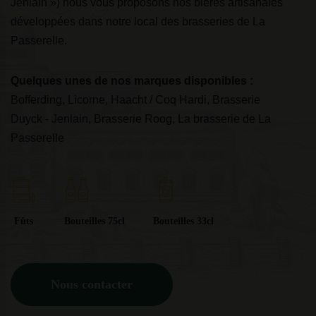
Jenlain ») nous vous proposons nos bières artisanales
développées dans notre local des brasseries de La
rhums de tous horizons
ations concernant les tarifs ou
nos marques disponibles :
Passerelle.
produits la plus
demande, n’hésitez pas à nous
os produits disponibles :
nos marques disponibles :
Quelques unes de nos marques disponibles :
Bofferding, Licorne, Haacht / Coq Hardi, Brasserie
Duyck - Jenlain, Brasserie Roog, La brasserie de La
 nos marques disponibles :
Passerelle
Fûts
Bouteilles 75cl
Bouteilles 33cl
Nous contacter