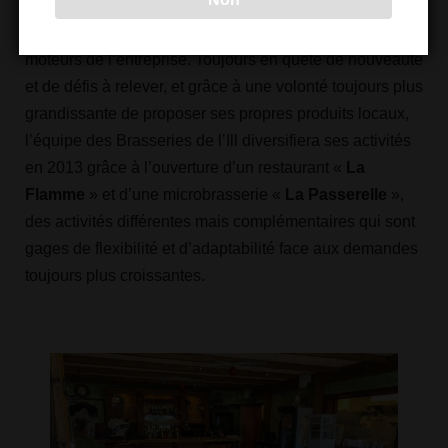
Innovation, défis et identité
régionale
sont les principaux
moteurs de l’entreprise. Toujours en quête de nouveauté
et de défis à relever, et grâce à une volonté toujours plus
grandissante de proposer ses propres produits locaux,
l’équipe des Brasseries de l’Ill diversifiera ses activités
en 2013 grâce à l’ouverture d’un restaurant «
La
Flamme
» et d’une microbrasserie «
La Passerelle
»,
des activités différentes mais complémentaires qui sont
gages de flexibilité et d’adaptabilité face aux demandes
toujours plus croissantes.