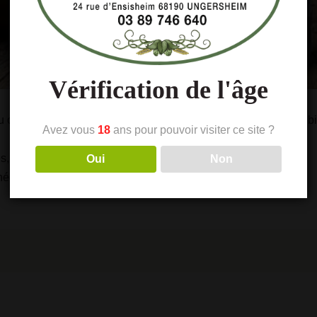
Vérification de l'âge
 original qui marque les esprits ? Venez brasser votre propre bi
Avez vous
18
ans pour pouvoir visiter ce site ?
s, etc.
Oui
Non
née !