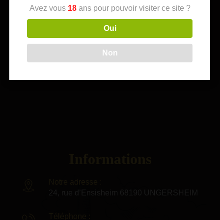
Avez vous
18
ans pour pouvoir visiter ce site ?
Ungersheim en Alsace, depuis 2007. Les
Brasseries de l’Ill abritent une variété de produits
Oui
allant des grandes marques nationales aux
produits artisanaux locaux. Professionnels,
Non
particuliers et associations y trouveront leur
bonheur.
Informations
Notre adresse :
24, rue d’Ensisheim 68190 UNGERSHEIM
Téléphone :